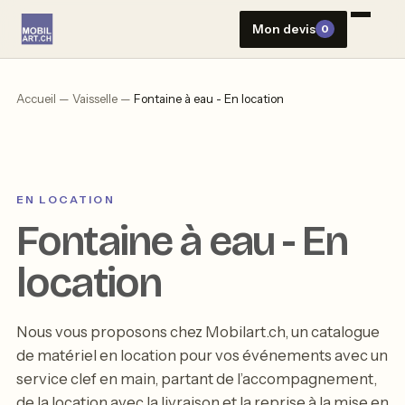
Aller
Mon devis
0
au
contenu
Accueil
—
Vaisselle
—
Fontaine à eau - En location
EN LOCATION
Fontaine à eau - En
location
Nous vous proposons chez Mobilart.ch, un catalogue
de matériel en location pour vos événements avec un
service clef en main, partant de l’accompagnement,
de la location avec la livraison et la reprise à la mise en