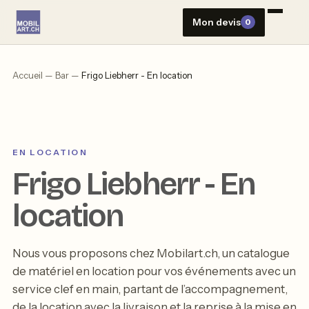
Aller
Mon devis
0
au
contenu
Accueil
—
Bar
—
Frigo Liebherr - En location
EN LOCATION
Frigo Liebherr - En
location
Nous vous proposons chez Mobilart.ch, un catalogue
de matériel en location pour vos événements avec un
service clef en main, partant de l’accompagnement,
de la location avec la livraison et la reprise à la mise en