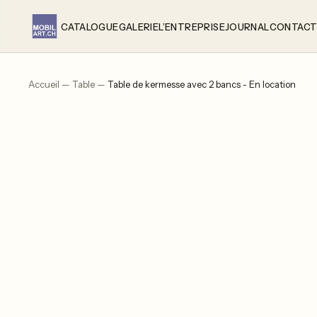
Aller
au
CATALOGUE
GALERIE
L’ENTREPRISE
JOURNAL
CONTAC
contenu
Accueil
—
Table
—
Table de kermesse avec 2 bancs - En location