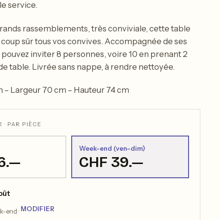
le service.
 grands rassemblements, très conviviale, cette table
 à coup sûr tous vos convives. Accompagnée de ses
pouvez inviter 8 personnes, voire 10 en prenant 2
de table. Livrée sans nappe, à rendre nettoyée.
 – Largeur 70 cm – Hauteur 74 cm
 · PAR PIÈCE
Week-end (ven–dim)
6.—
CHF 39.—
août
MODIFIER
ek-end ·