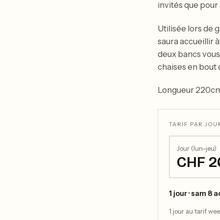
invités que pour 
Utilisée lors de
saura accueillir
deux bancs vous 
chaises en bout 
Longueur 220cm
TARIF PAR JOUR
Jour (lun–jeu)
CHF 2
1 jour · sam 8 
1 jour au tarif we