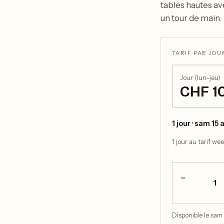
tables hautes ave
un tour de main.
TARIF PAR JOUR
Jour (lun–jeu)
CHF 1
1 jour · sam 15 
1 jour au tarif we
−
1
Disponible le sam