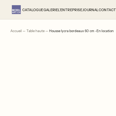
Aller
au
CATALOGUE
GALERIE
L’ENTREPRISE
JOURNAL
CONTAC
contenu
Accueil
—
Table haute
—
Housse lycra bordeaux 60 cm -En location