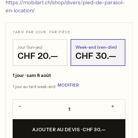
https://mobilart.ch/shop/divers/pied-de-parasol-
en-location/
TARIF PAR JOUR · PAR PIÈCE
Jour (lun–jeu)
Week-end (ven–dim)
CHF 20.—
CHF 30.—
1 jour · sam 8 août
MODIFIER
1 jour au tarif week-end ·
−
+
1
AJOUTER AU DEVIS · CHF 30.—