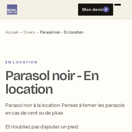
Aller
Mon devis
0
au
contenu
Accueil
—
Divers
—
Parasol noir - En location
EN LOCATION
Parasol noir - En
location
Parasol noir à la location. Pensez à femer les parasols
en cas de vent ou de pluie.
Et n’oubliez pas d’ajouter un pied: