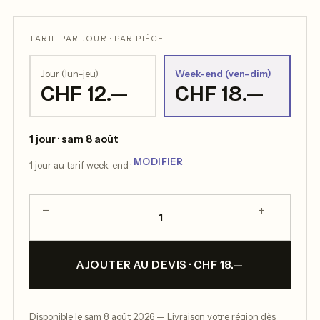
TARIF PAR JOUR · PAR PIÈCE
Jour (lun–jeu)
Week-end (ven–dim)
CHF 12.—
CHF 18.—
1 jour · sam 8 août
MODIFIER
1 jour au tarif week-end ·
−
+
1
AJOUTER AU DEVIS · CHF 18.—
Disponible le sam 8 août 2026 — Livraison votre région dès