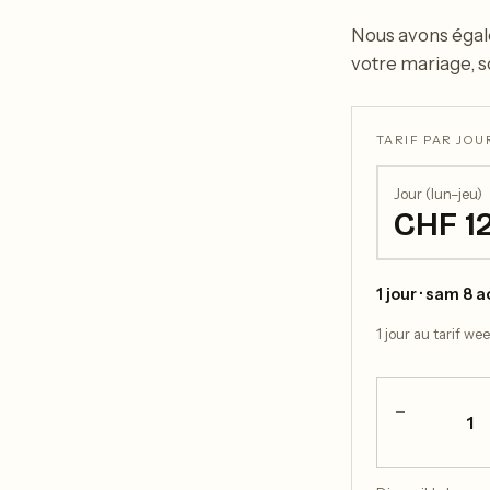
Nous avons égal
votre mariage, s
TARIF PAR JOUR
Jour (lun–jeu)
CHF 1
1 jour · sam 8 
1 jour au tarif we
−
1