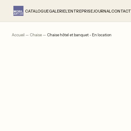
Aller
au
CATALOGUE
GALERIE
L’ENTREPRISE
JOURNAL
CONTAC
contenu
Accueil
—
Chaise
—
Chaise hôtel et banquet - En location